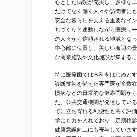
心とした病院が充実し、多様な
だけでなく働く人々や訪問者に
安全な暮らしを支える重要なイ
ちづくりと連動しながら医療サ
の人々から信頼される地域とな
中心部に位置し、美しい海辺の
な商業施設や文化施設が集まる
特に医療面では内科をはじめと
診断技術を備えた専門医が多数
慣病などの日常的な健康問題か
た、公共交通機関が発達してい
でに立ち寄れる利便性も高く評
学にも力を入れており、定期検
健康意識向上にも寄与していま