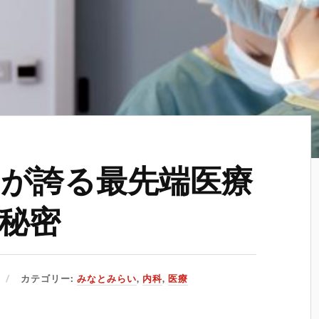
が誇る最先端医療
秘密
カテゴリー:
みなとみらい
,
内科
,
医療