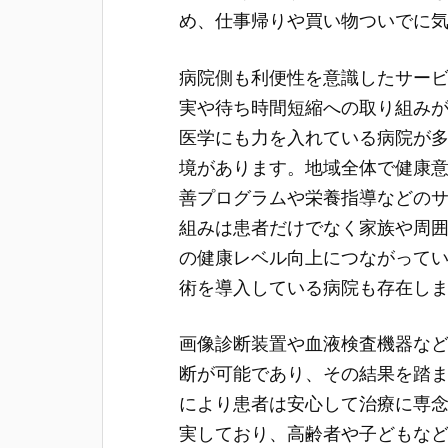
め、仕事帰りや買い物ついでに
病院側も利便性を意識したサー
実や待ち時間短縮への取り組み
医学にも力を入れている病院が
境があります。地域全体で健康
善プログラムや栄養指導などの
組みは患者だけでなく家族や周
の健康レベル向上につながって
術を導入している病院も存在し
画像診断装置や血液検査機器な
断が可能であり、その結果を踏
により患者は安心して治療に専
実しており、高齢者や子どもな