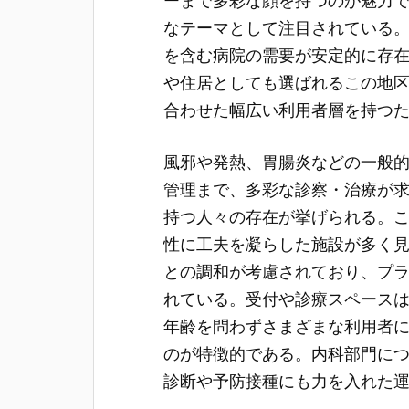
ーまで多彩な顔を持つのが魅力
なテーマとして注目されている
を含む病院の需要が安定的に存
や住居としても選ばれるこの地
合わせた幅広い利用者層を持つ
風邪や発熱、胃腸炎などの一般
管理まで、多彩な診察・治療が
持つ人々の存在が挙げられる。
性に工夫を凝らした施設が多く
との調和が考慮されており、プ
れている。受付や診療スペース
年齢を問わずさまざまな利用者
のが特徴的である。内科部門に
診断や予防接種にも力を入れた