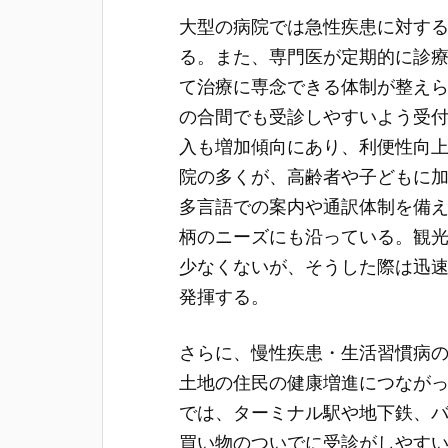
大型の病院では急性疾患に対す
る。また、専門医が定期的に診
て治療に専念できる体制が整え
の合間でも受診しやすいよう受
入も増加傾向にあり、利便性向
院の多くが、高齢者や子どもに
多言語での案内や通訳体制を備
柄のニーズにも沿っている。観
少なくないが、そうした際は迅
発揮する。
さらに、慢性疾患・生活習慣病
土地の住民の健康増進につなが
では、ターミナル駅や地下鉄、
買い物のついでに受診がしやす