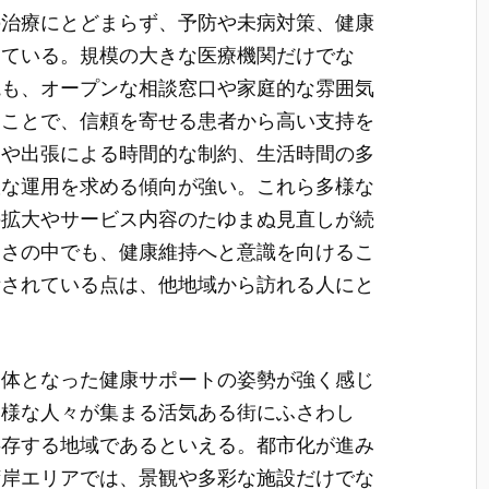
の治療にとどまらず、予防や未病対策、健康
っている。規模の大きな医療機関だけでな
院も、オープンな相談窓口や家庭的な雰囲気
ることで、信頼を寄せる患者から高い支持を
勤や出張による時間的な制約、生活時間の多
軟な運用を求める傾向が強い。これら多様な
の拡大やサービス内容のたゆまぬ見直しが続
しさの中でも、健康維持へと意識を向けるこ
備されている点は、他地域から訪れる人にと
一体となった健康サポートの姿勢が強く感じ
多様な人々が集まる活気ある街にふさわし
共存する地域であるといえる。都市化が進み
湾岸エリアでは、景観や多彩な施設だけでな