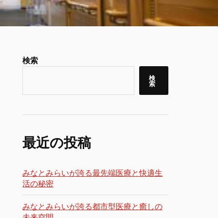
検索
検
索
最近の投稿
みなとみらいが誇る最先端医療と快適生
活の秘密
みなとみらいが誇る都市型医療と癒しの
未来空間