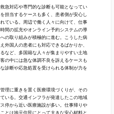
る救急対応や専門的な診断も可能となってい
療を担当するケースも多く、患者側が安心し
られている。周辺で働く人々に向けて、仕事
付時間の拡充やオンライン予約システムの導
上への取り組みが積極的に進む。こうした病
加え外国人の患者にも対応できるばかりか、
えるなど、多国籍な人々が集まりやすい土地
光客の中には急な体調不良を訴えるケースも
速な診断や応急処置を受けられる体制が力を
の管理に重きを置く医療環境づくりが、その
っている。交通インフラが発達したこの地域
バス停から近い医療施設が多い。仕事帰りや
いことは地元住民にとって大きな安心材料と