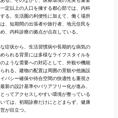
である。そのなかで、医療環境の充実も重要
。一定以上の人口を擁する都心部では、内科
在する。生活圏の利便性に加えて、働く場所
区は、短期間の出張者や旅行者、地元住民を
ため、内科診療の拠点が点在している。
的な症状から、生活習慣病や長期的な病気の
求められる背景には多様なライフスタイルを
このような需要への対応として、外観や機能
見られる。建物の配置は周囲の景観や他施設
ライバシー確保や待合空間の快適性も重視さ
は最新の設計基準やバリアフリー化が進み、
にとってアクセスしやすい環境が整っている
ついては、初期診療だけにとどまらず、健康
運営が目立つ。