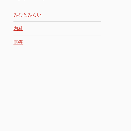
みなとみらい
内科
医療